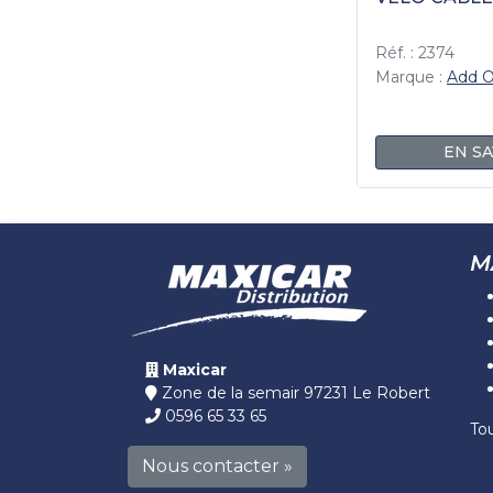
Réf. : 2374
Marque :
Add 
EN SA
M
Maxicar
Zone de la semair 97231 Le Robert
0596 65 33 65
To
Nous contacter »