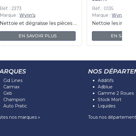
Réf. : 2373
Réf. : 0135
Marque :
Wynn's
Marque :
Wynn's
Nettoie et dégraisse les pièces mécaniques en enlevant le liquide de freins la graisse l'huile la poussière et les autres résidus des pièces mécaniques tout en évitant les tourbillons de poussière.
EN SAVOIR PLUS
EN SAVOIR
ARQUES
NOS DÉPARTE
Cid Lines
Additifs
Carmax
Adblue
Geb
Gamme 2 Roues
Champion
Stock Mort
Auto Pratic
Liquides
utes nos marques »
Tous nos département