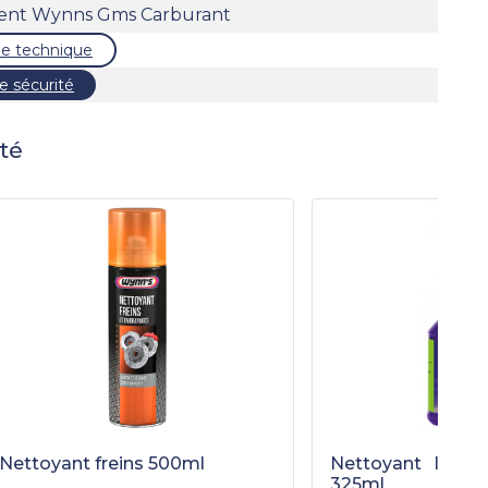
ent Wynns Gms Carburant
he technique
e sécurité
té
Nettoyant freins 500ml
Nettoyant Injec
325ml