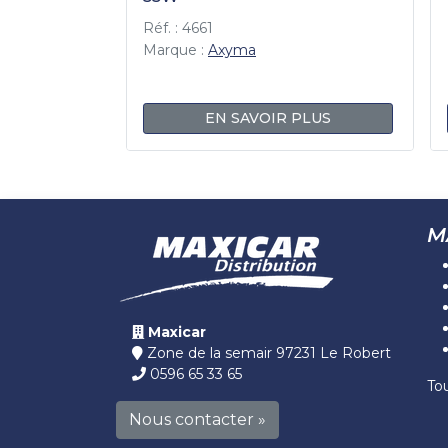
Réf. : 4661
Marque :
Axyma
EN SAVOIR PLUS
M
Maxicar
Zone de la semair 97231 Le Robert
0596 65 33 65
To
Nous contacter »