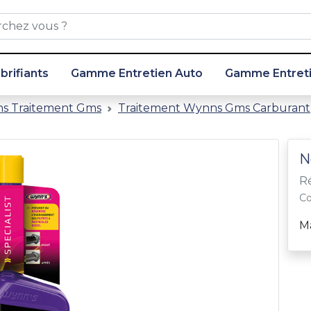
ubrifiants
Gamme Entretien Auto
Gamme Entreti
s Traitement Gms
Traitement Wynns Gms Carburant
N
Ré
Co
M